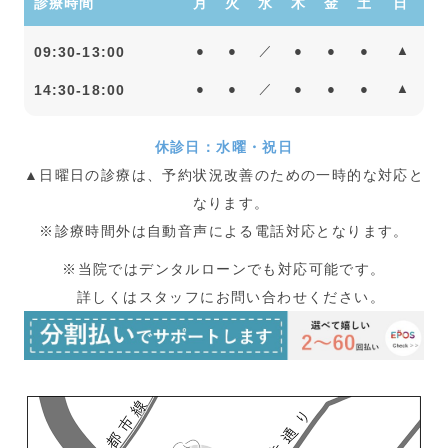
診療時間
月
火
水
木
金
土
日
09:30-13:00
●
●
／
●
●
●
▲
14:30-18:00
●
●
／
●
●
●
▲
休診日：水曜・祝日
▲日曜日の診療は、予約状況改善のための一時的な対応と
なります。
※診療時間外は自動音声による電話対応となります。
※当院ではデンタルローンでも対応可能です。
詳しくはスタッフにお問い合わせください。